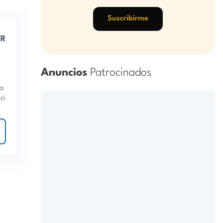
Suscribirme
ER
Anuncios
Patrocinados
da
ci