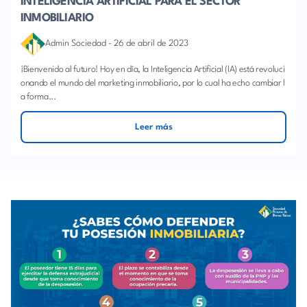
INTELIGENCIA ARTIFICIAL PARA EL SECTOR
INMOBILIARIO
Admin Sociedad
-
26 de abril de 2023
¡Bienvenido al futuro! Hoy en día, la Inteligencia Artificial (IA) está revoluci
onando el mundo del marketing inmobiliario, por lo cual ha echo cambiar l
a forma...
Leer más