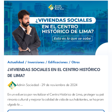
Actualidad
/
Inversiones
/
Edificaciones
/
Otros
¿VIVIENDAS SOCIALES EN EL CENTRO HISTÓRICO
DE LIMA?
Admin Sociedad
-
29 de noviembre de 2024
En un esfuerzo por revitalizar el Centro Histórico de Lima, proteger su pat
rimonio cultural y mejorar la calidad de vida de sus habitantes, se ha prom
ulgado la ...