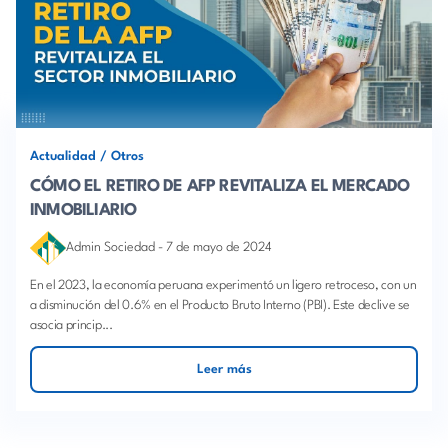
Actualidad
/
Otros
CÓMO EL RETIRO DE AFP REVITALIZA EL MERCADO
INMOBILIARIO
Admin Sociedad
-
7 de mayo de 2024
En el 2023, la economía peruana experimentó un ligero retroceso, con un
a disminución del 0.6% en el Producto Bruto Interno (PBI). Este declive se
asocia princip...
Leer más