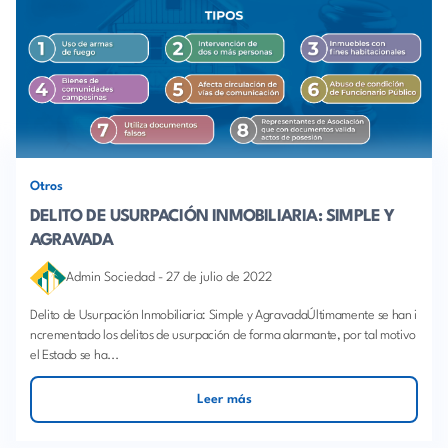
Otros
DELITO DE USURPACIÓN INMOBILIARIA: SIMPLE Y
AGRAVADA
Admin Sociedad
-
27 de julio de 2022
Delito de Usurpación Inmobiliaria: Simple y AgravadaÚltimamente se han i
ncrementado los delitos de usurpación de forma alarmante, por tal motivo
el Estado se ha...
Leer más