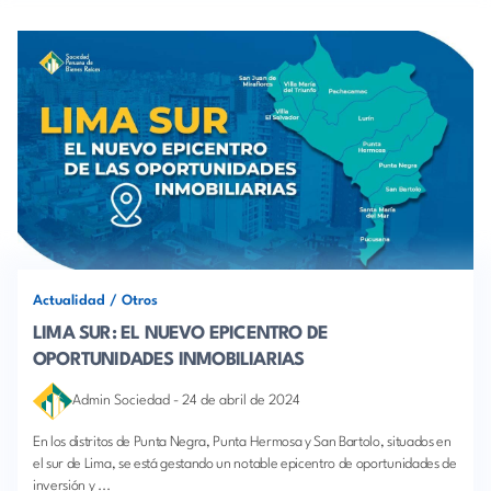
Actualidad
/
Otros
LIMA SUR: EL NUEVO EPICENTRO DE
OPORTUNIDADES INMOBILIARIAS
Admin Sociedad
-
24 de abril de 2024
En los distritos de Punta Negra, Punta Hermosa y San Bartolo, situados en
el sur de Lima, se está gestando un notable epicentro de oportunidades de
inversión y ...