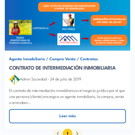
Agente Inmobiliario
/
Compra Venta
/
Contratos
CONTRATO DE INTERMEDIACIÓN INMOBILIARIA
Admin Sociedad
-
24 de julio de 2019
El contrato de intermediación inmobiliaria es el negocio jurídico por el que
una persona (cliente) encarga a un agente inmobiliario, la compra, venta
o arrendam...
Leer más
1