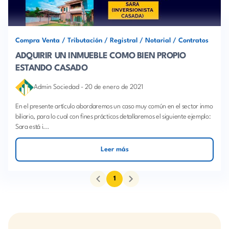
Compra Venta
/
Tributación
/
Registral
/
Notarial
/
Contratos
ADQUIRIR UN INMUEBLE COMO BIEN PROPIO
ESTANDO CASADO
Admin Sociedad
-
20 de enero de 2021
En el presente artículo abordaremos un caso muy común en el sector inmo
biliario, para lo cual con fines prácticos detallaremos el siguiente ejemplo:
Sara está i...
Leer más
1