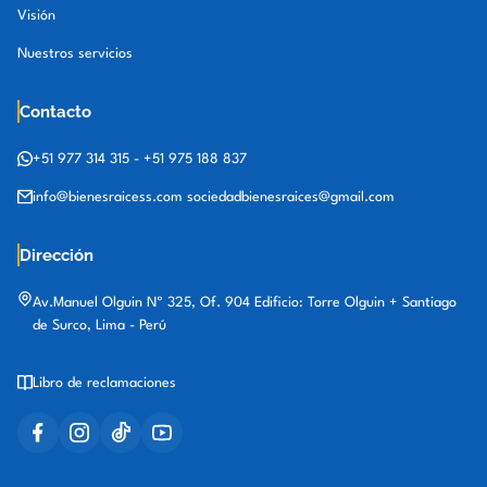
Visión
Nuestros servicios
Contacto
+51 977 314 315
-
+51 975 188 837
info@bienesraicess.com
sociedadbienesraices@gmail.com
Dirección
Av.Manuel Olguin Nº 325, Of. 904 Edificio: Torre Olguin + Santiago
de Surco, Lima - Perú
Libro de reclamaciones