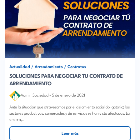
Actualidad
/
Arrendamiento
/
Contratos
SOLUCIONES PARA NEGOCIAR TU CONTRATO DE
ARRENDAMIENTO
Admin Sociedad
-
5 de enero de 2021
Ante la situación que atravesamos por el aislamiento social obligatorio; los
sectores productivos, comerciales y de servicios se han visto afectados. La
s micro,...
Leer más