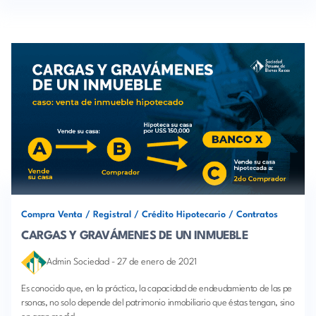
Compra Venta
/
Registral
/
Crédito Hipotecario
/
Contratos
CARGAS Y GRAVÁMENES DE UN INMUEBLE
Admin Sociedad
-
27 de enero de 2021
Es conocido que, en la práctica, la capacidad de endeudamiento de las pe
rsonas, no solo depende del patrimonio inmobiliario que éstas tengan, sino