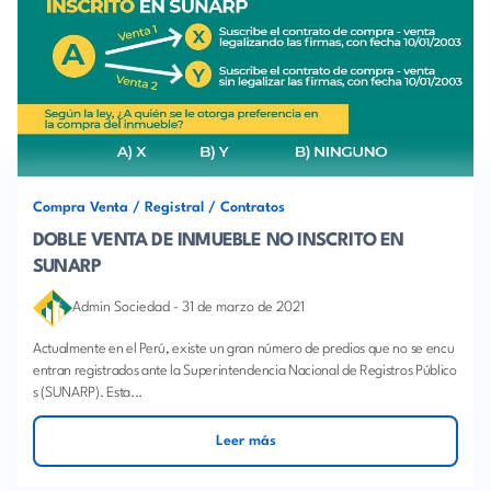
Compra Venta
/
Registral
/
Contratos
DOBLE VENTA DE INMUEBLE NO INSCRITO EN
SUNARP
Admin Sociedad
-
31 de marzo de 2021
Actualmente en el Perú, existe un gran número de predios que no se encu
entran registrados ante la Superintendencia Nacional de Registros Público
s (SUNARP). Esta...
Leer más