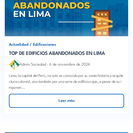
Actualidad
/
Edificaciones
TOP DE EDIFICIOS ABANDONADOS EN LIMA
Admin Sociedad
-
6 de noviembre de 2024
Lima, la capital del Perú, no solo es conocida por su vasta historia y arquite
ctura colonial, sino también por una serie de edificios que, a pesar de su i
mponen...
Leer más