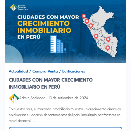
Actualidad
/
Compra Venta
/
Edificaciones
CIUDADES CON MAYOR CRECIMIENTO
INMOBILIARIO EN PERÚ
Admin Sociedad
-
13 de setiembre de 2024
En nuestro país, el mercado inmobiliario muestra un crecimiento dinámico
en diversas ciudades y departamentos del país, impulsado por factores co
mo el desarroll...