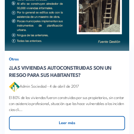
Otros
¿LAS VIVIENDAS AUTOCONSTRUIDAS SON UN
RIESGO PARA SUS HABITANTES?
Admin Sociedad
-
4 de abril de 2017
El 80% de las viviendas fueron construidas por sus propietarios, sin contar
con asistencia profesional, situación que las hace vulnerables a las inciden
cias cli...
Leer más