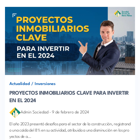
Actualidad
/
Inversiones
PROYECTOS INMOBILIARIOS CLAVE PARA INVERTIR
EN EL 2024
Admin Sociedad
-
9 de febrero de 2024
El año 2023 presentó desafíos para el sector de la construcción, registrand
o una caída del 8% en su actividad, atribuida a una disminución en los pro
yectos de a...